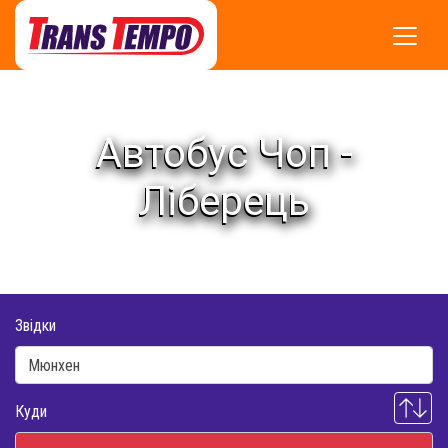
Автобус Чоп -
Ліберець
Звідки
Куди