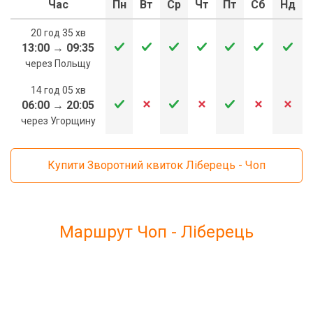
Час
Пн
Вт
Ср
Чт
Пт
Сб
Нд
20 год 35 хв
13:00
→
09:35
через Польщу
14 год 05 хв
06:00
→
20:05
через Угорщину
Купити Зворотний квиток Ліберець - Чоп
Маршрут Чоп - Ліберець