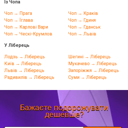
Із Чопа
Чоп → Прага
Чоп → Краків
Чоп → Їглава
Чоп → Гдиня
Чоп → Карлові Вари
Чоп → Гданськ
Чоп → Ческі-Крумлов
Чоп → Львів
У Ліберець
Лодзь → Ліберець
Шегині → Ліберець
Київ → Ліберець
Мукачево → Ліберець
Львів → Ліберець
Запоріжжя → Ліберець
Радивилів → Ліберець
Суми → Ліберець
Бажаєте подорожувати
дешевше?