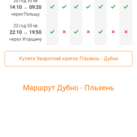
20 год 30 хв
14:10
→
09:20
через Польщу
22 год 50 хв
22:10
→
19:50
через Угорщину
Купити Зворотний квиток Пльзень - Дубно
Маршрут Дубно - Пльзень