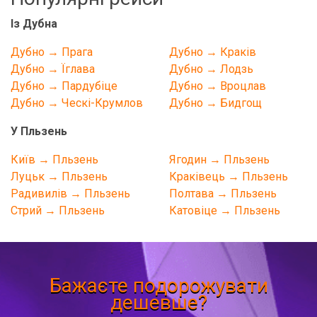
Із Дубна
Дубно → Прага
Дубно → Краків
Дубно → Їглава
Дубно → Лодзь
Дубно → Пардубіце
Дубно → Вроцлав
Дубно → Ческі-Крумлов
Дубно → Бидгощ
У Пльзень
Київ → Пльзень
Ягодин → Пльзень
Луцьк → Пльзень
Краківець → Пльзень
Радивилів → Пльзень
Полтава → Пльзень
Стрий → Пльзень
Катовіце → Пльзень
Бажаєте подорожувати
дешевше?