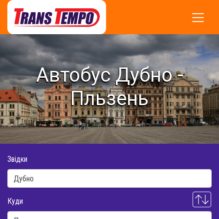
Автобус Дубно -
Пльзень
Звідки
Куди