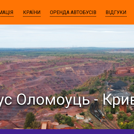
МАЦІЯ
КРАЇНИ
ОРЕНДА АВТОБУСІВ
ВІДГУКИ
ус Оломоуць - Крив