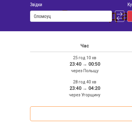
Звідки
Ку
Розклад а
Час
25 год 10 хв
23:40
→
00:50
через Польщу
28 год 40 хв
23:40
→
04:20
через Угорщину