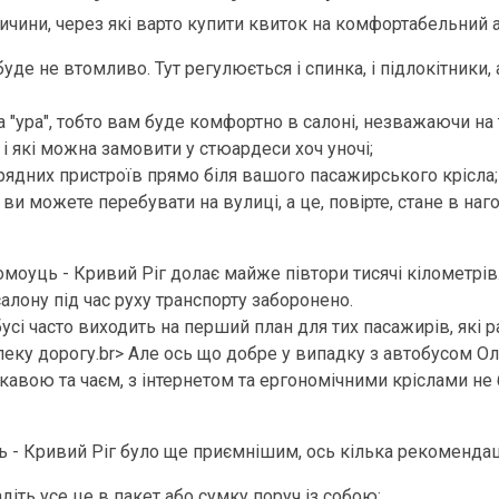
чини, через які варто купити квиток на комфортабельний 
 буде не втомливо. Тут регулюється і спинка, і підлокітники
 "ура", тобто вам буде комфортно в салоні, незважаючи на 
в і які можна замовити у стюардеси хоч уночі;
рядних пристроїв прямо біля вашого пасажирського крісла;
х ви можете перебувати на вулиці, а це, повірте, стане в наг
моуць - Кривий Ріг долає майже півтори тисячі кілометрів
салону під час руху транспорту заборонено.
бусі часто виходить на перший план для тих пасажирів, які
еку дорогу.br> Але ось що добре у випадку з автобусом Оло
, кавою та чаєм, з інтернетом та ергономічними кріслами 
 - Кривий Ріг було ще приємнішим, ось кілька рекомендац
адіть усе це в пакет або сумку поруч із собою;