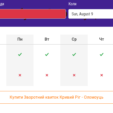
ди
Коли
втобуса Оломоуць - 
Пн
Вт
Ср
Чт
Купити Зворотний квиток Кривий Ріг - Оломоуць