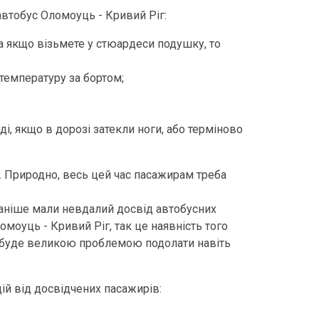
автобус Оломоуць - Кривий Ріг:
, а якщо візьмете у стюардеси подушку, то
температуру за бортом;
оді, якщо в дорозі затекли ноги, або терміново
. Природно, весь цей час пасажирам треба
 раніше мали невдалий досвід автобусних
моуць - Кривий Ріг, так це наявність того
не буде великою проблемою подолати навіть
ій від досвідчених пасажирів: