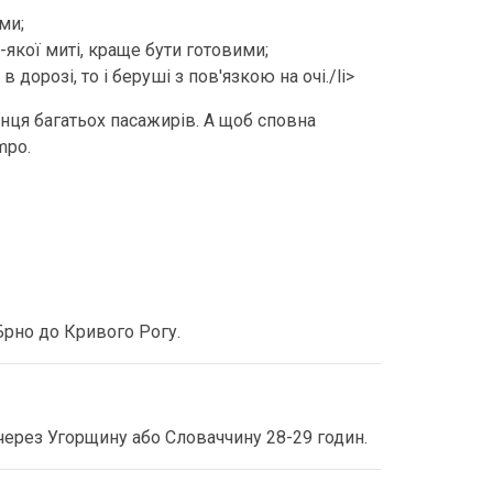
ми;
-якої миті, краще бути готовими;
дорозі, то і беруші з пов'язкою на очі./li>
енця багатьох пасажирів. А щоб сповна
mpo.
Брно до Кривого Рогу.
через Угорщину або Словаччину 28-29 годин.