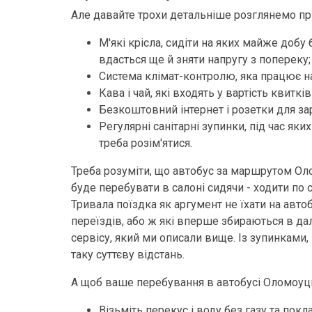
Але давайте трохи детальніше розглянемо при
М'які крісла, сидіти на яких майже добу
вдасться ще й зняти напругу з попереку;
Система клімат-контролю, яка працює на
Кава і чай, які входять у вартість квиткі
Безкоштовний інтернет і розетки для за
Регулярні санітарні зупинки, під час яки
треба розім'ятися.
Треба розуміти, що автобус за маршрутом Оло
буде перебувати в салоні сидячи - ходити по 
Тривала поїздка як аргумент не їхати на авто
переїздів, або ж які вперше збираються в дал
сервісу, який ми описали вище. Із зупинками
таку суттєву відстань.
А щоб ваше перебування в автобусі Оломоуць
Візьміть перекус і воду без газу та покл