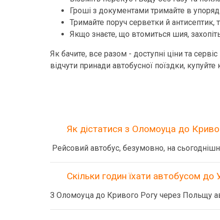
Гроші з документами тримайте в упорядк
Тримайте поруч серветки й антисептик, т
Якщо знаєте, що втомиться шия, захопіть 
Як бачите, все разом - доступні ціни та сер
відчути принади автобусної поїздки, купуйте 
Як дістатися з Оломоуца до Крив
Рейсовий автобус, безумовно, на сьогоднішн
Скільки годин їхати автобусом до 
З Оломоуца до Кривого Рогу через Польщу ав