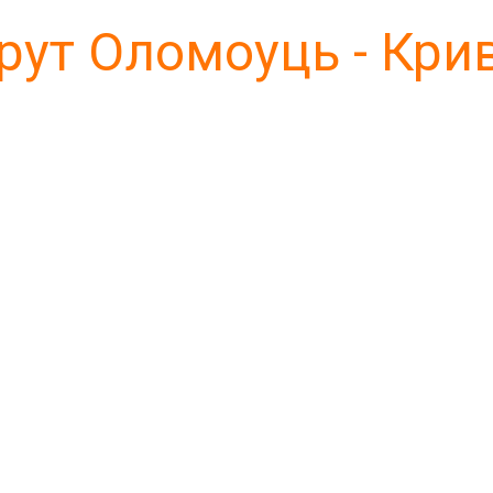
ут Оломоуць - Крив