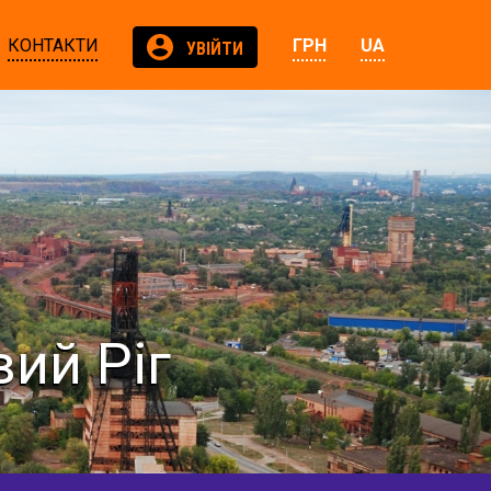
КОНТАКТИ
ГРН
UA
УВІЙТИ
ий Ріг