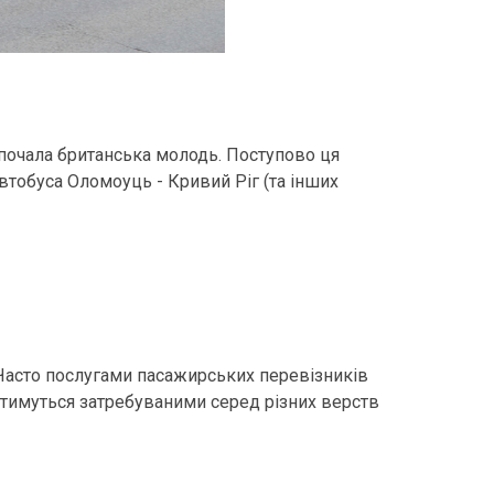
 почала британська молодь. Поступово ця
автобуса Оломоуць - Кривий Ріг (та інших
. Часто послугами пасажирських перевізників
атимуться затребуваними серед різних верств