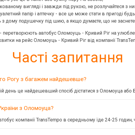
ованому вигляді і завжди під рукою, не розлучайтеся з ни
уалетний папір і аптечку - все це може стати в пригоді будь
з дому подушечку під шию, а якщо думаєте, що не заснете в 
віс - перетворюють автобус Оломоуць - Кривий Ріг на улюбл
квитки на рейс Оломоуць - Кривий Ріг від компанії TransTe
Часті запитання
ого Рогу з багажем найдешевше?
ій день це найдешевший спосіб дістатися з Оломоуца або 
України з Оломоуца?
тобус компанії TransTempo в середньому їде 24-25 годин, 