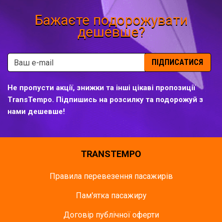
Бажаєте подорожувати
дешевше?
ПІДПИСАТИСЯ
Не пропусти акції, знижки та інші цікаві пропозиції
TransTempo. Підпишись на розсилку та подорожуй з
нами дешевше!
TRANSTEMPO
Правила перевезення пасажирів
Пам'ятка пасажиру
Договір публічної оферти