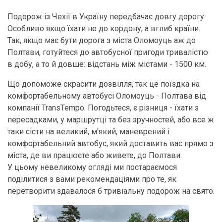
Подорож із Чехії в Україну передбачає довгу дорогу.
Особливо якщо їхати не до кордону, а вглиб країни.
Так, якщо має бути дорога з міста Оломоуць аж до
Полтави, готуйтеся до автобусної пригоди тривалістю
в добу, а то й довше: відстань між містами - 1500 км.
Що допоможе скрасити дозвілля, так це поїздка на
комфортабельному автобусі Оломоуць - Полтава від
компанії TransTempo. Погодьтеся, є різниця - їхати з
пересадками, у маршрутці та без зручностей, або все ж
таки сісти на великий, м'який, маневрений і
комфортабельний автобус, який доставить вас прямо з
міста, де ви працюєте або живете, до Полтави.
У цьому невеликому огляді ми постараємося
поділитися з вами рекомендаціями про те, як
перетворити здавалося б тривіальну подорож на свято.