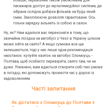
більше, перевізник також уможливив для
пасажирів доступ до мультимедійної системи, де
зібрана солідна добірка фільмів на будь-який
смак. Захоплююче дозвілля гарантоване. Ось
тільки зарядку візьміть із собою в салон.
Ну, як? Нам вдалося вас переконати в тому, що
звичайна поїздка на автобусі з Чехії в Україну цілком
може зійти за свято? А якщо сумніви все ще
залишаються, тоді у нас лише одна рекомендація
наостанок: купуйте квиток на автобус Оломоуць -
Полтава, щоб особисто перевірити, свято там, чи не
дуже. Упевнені, вам вдасться створити собі такі умови
в поїздці, які допоможуть провести час у дорозі із
задоволенням.
Часті запитання
Як дістатися з Оломоуца до Полтави з