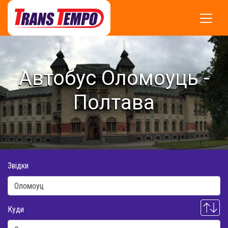
Автобус Оломоуць -
Полтава
Звідки
Куди