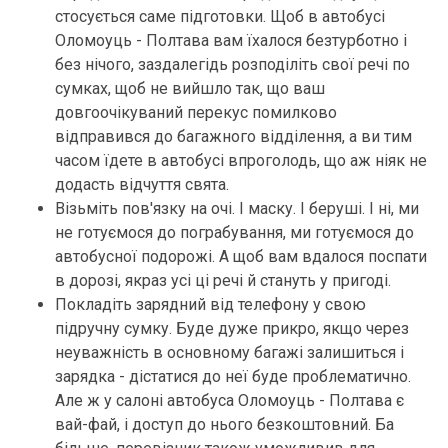
стосується саме підготовки. Щоб в автобусі
Оломоуць - Полтава вам їхалося безтурботно і
без нічого, заздалегідь розподіліть свої речі по
сумках, щоб не вийшло так, що ваш
довгоочікуваний перекус помилково
відправився до багажного відділення, а ви тим
часом їдете в автобусі впроголодь, що аж ніяк не
додасть відчуття свята.
Візьміть пов'язку на очі. І маску. І беруші. І ні, ми
не готуємося до пограбування, ми готуємося до
автобусної подорожі. А щоб вам вдалося поспати
в дорозі, якраз усі ці речі й стануть у пригоді.
Покладіть зарядний від телефону у свою
підручну сумку. Буде дуже прикро, якщо через
неуважність в основному багажі залишиться і
зарядка - дістатися до неї буде проблематично.
Але ж у салоні автобуса Оломоуць - Полтава є
вай-фай, і доступ до нього безкоштовний. Ба