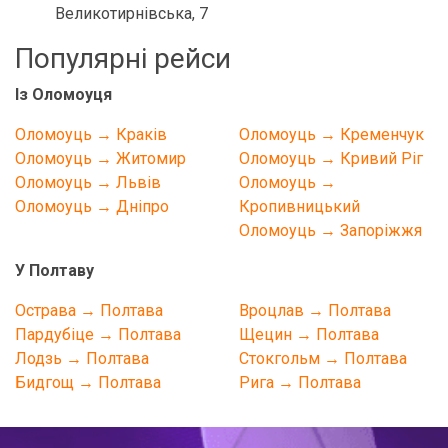
Великотирнівська, 7
Популярні рейси
Із Оломоуця
Оломоуць → Краків
Оломоуць → Кременчук
Оломоуць → Житомир
Оломоуць → Кривий Ріг
Оломоуць → Львів
Оломоуць →
Оломоуць → Дніпро
Кропивницький
Оломоуць → Запоріжжя
У Полтаву
Острава → Полтава
Вроцлав → Полтава
Пардубіце → Полтава
Щецин → Полтава
Лодзь → Полтава
Стокгольм → Полтава
Бидгощ → Полтава
Рига → Полтава