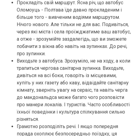
Прокладіть свій маршрут. Ясна річ, що автобус
Оломоуць - Полтава їде давно прокладеним і
більше того - вивченим водіями маршрутом.
Нічого нового. Але тільки не для вас. Подивіться,
через які міста і села проїжджатиме ваш автобус,
а отже - зрозумійте заздалегідь, що ви зможете
побачити з вікна або навіть на зупинках. До речі,
про зупинки.
Виходьте з автобуса. Зрозуміло, не на ходу, а коли
трапиться чергова санітарна зупинка. Виходьте,
дивіться на всі боки, говоріть із місцевими,
купіть у них газету або каву, відвідайте санітарну
кімнату, зверніть увагу на сервіс, та навіть черга
до макдональдса може багато чого розповісти
про манери локалів. І туристів. Часто особливості
їхньої поведінки і культура спілкування сильно
різняться.
Грамотно розподіліть речі. І якщо попередня
порада охоплює безпосередньо поїздку, ця