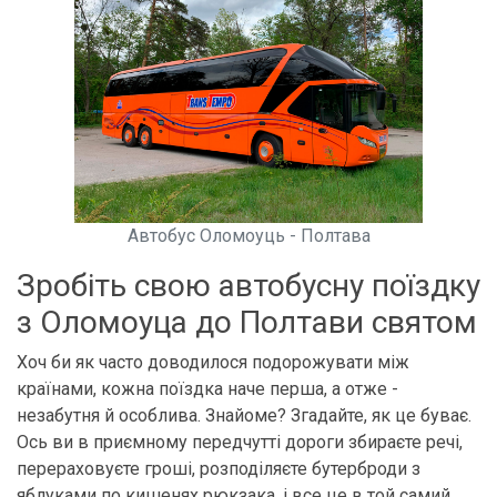
Автобус Оломоуць - Полтава
Зробіть свою автобусну поїздку
з Оломоуца до Полтави святом
Хоч би як часто доводилося подорожувати між
країнами, кожна поїздка наче перша, а отже -
незабутня й особлива. Знайоме? Згадайте, як це буває.
Ось ви в приємному передчутті дороги збираєте речі,
перераховуєте гроші, розподіляєте бутерброди з
яблуками по кишенях рюкзака, і все це в той самий