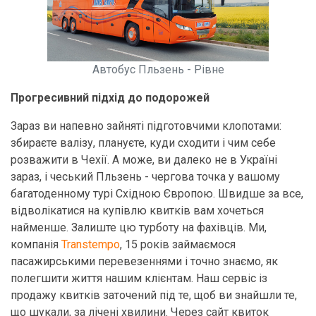
Автобус Пльзень - Рівне
Прогресивний підхід до подорожей
Зараз ви напевно зайняті підготовчими клопотами:
збираєте валізу, плануєте, куди сходити і чим себе
розважити в Чехії. А може, ви далеко не в Україні
зараз, і чеський Пльзень - чергова точка у вашому
багатоденному турі Східною Європою. Швидше за все,
відволікатися на купівлю квитків вам хочеться
найменше. Залиште цю турботу на фахівців. Ми,
компанія
Transtempo
, 15 років займаємося
пасажирськими перевезеннями і точно знаємо, як
полегшити життя нашим клієнтам. Наш сервіс із
продажу квитків заточений під те, щоб ви знайшли те,
що шукали, за лічені хвилини. Через сайт квиток