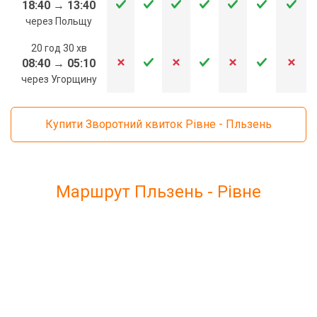
18:40
→
13:40
через Польщу
20 год 30 хв
08:40
→
05:10
через Угорщину
Купити Зворотний квиток Рівне - Пльзень
Маршрут Пльзень - Рівне