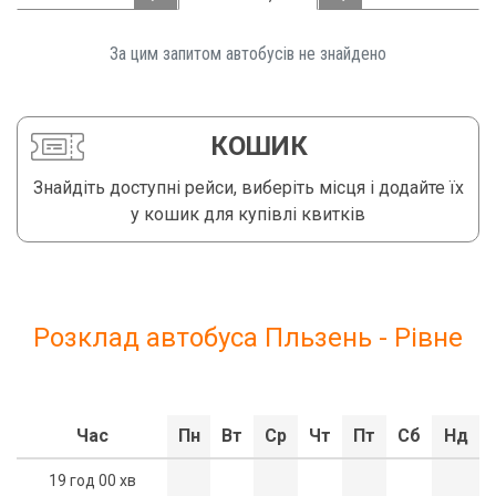
За цим запитом автобусів не знайдено️
КОШИК
Знайдіть доступні рейси, виберіть місця і додайте їх
у кошик для купівлі квитків
Розклад автобуса Пльзень - Рівне
Час
Пн
Вт
Ср
Чт
Пт
Сб
Нд
19 год 00 хв