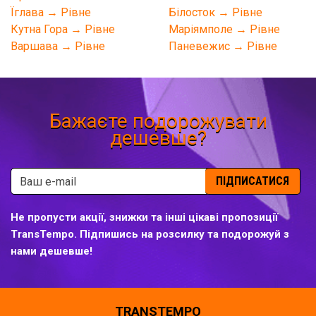
Їглава → Рівне
Білосток → Рівне
Кутна Гора → Рівне
Маріямполе → Рівне
Варшава → Рівне
Паневежис → Рівне
Бажаєте подорожувати
дешевше?
ПІДПИСАТИСЯ
Не пропусти акції, знижки та інші цікаві пропозиції
TransTempo. Підпишись на розсилку та подорожуй з
нами дешевше!
TRANSTEMPO