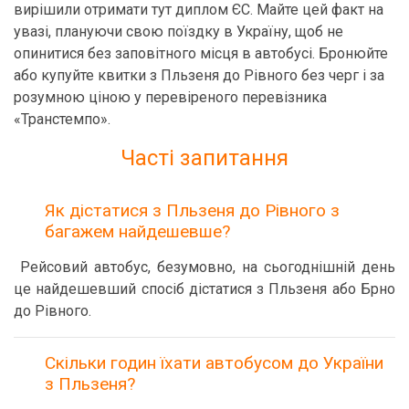
вирішили отримати тут диплом ЄС. Майте цей факт на
увазі, плануючи свою поїздку в Україну, щоб не
опинитися без заповітного місця в автобусі. Бронюйте
або купуйте квитки з Пльзеня до Рівного без черг і за
розумною ціною у перевіреного перевізника
«Транстемпо».
Часті запитання
Як дістатися з Пльзеня до Рівного з
багажем найдешевше?
Рейсовий автобус, безумовно, на сьогоднішній день
це найдешевший спосіб дістатися з Пльзеня або Брно
до Рівного.
Скільки годин їхати автобусом до України
з Пльзеня?