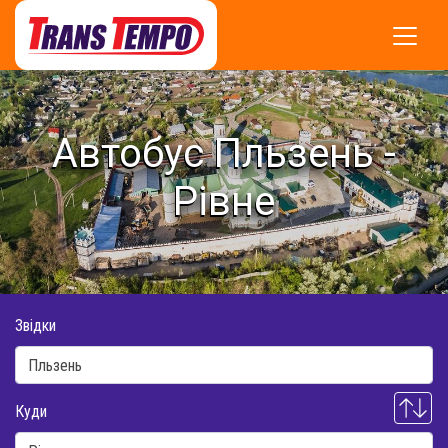
Автобус Пльзень -
Рівне
Звідки
Куди