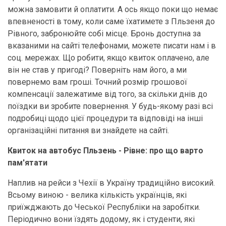
можна замовити й оплатити. А ось якщо поки що немає
впевненості в тому, коли саме їхатимете з Пльзеня до
Рівного, забронюйте собі місце. Бронь доступна за
вказаними на сайті телефонами, можете писати нам і в
соц. мережах. Що робити, якщо квиток оплачено, але
він не став у пригоді? Поверніть нам його, а ми
повернемо вам гроші. Точний розмір грошової
компенсації залежатиме від того, за скільки днів до
поїздки ви зробите повернення. У будь-якому разі всі
подробиці щодо цієї процедури та відповіді на інші
організаційні питання ви знайдете на сайті.
Квиток на автобус Пльзень - Рівне: про що варто
пам'ятати
Наплив на рейси з Чехії в Україну традиційно високий.
Всьому виною - велика кількість українців, які
приїжджають до Чеської Республіки на заробітки.
Періодично вони їздять додому, як і студенти, які