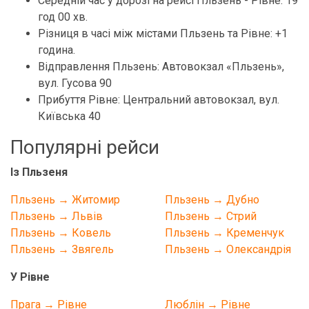
Середній час у дорозі на рейсі Пльзень - Рівне: 19
год 00 хв.
Різниця в часі між містами Пльзень та Рівне: +1
година.
Відправлення Пльзень: Автовокзал «Пльзень»,
вул. Гусова 90
Прибуття Рівне: Центральний автовокзал, вул.
Київська 40
Популярні рейси
Із Пльзеня
Пльзень → Житомир
Пльзень → Дубно
Пльзень → Львів
Пльзень → Стрий
Пльзень → Ковель
Пльзень → Кременчук
Пльзень → Звягель
Пльзень → Олександрія
У Рівне
Прага → Рівне
Люблін → Рівне