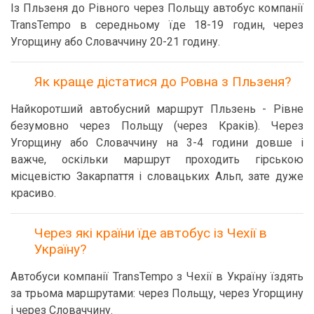
Із Пльзеня до Рівного через Польщу автобус компанії
TransTempo в середньому їде 18-19 годин, через
Угорщину або Словаччину 20-21 годину.
Як краще дістатися до Ровна з Пльзеня?
Найкоротший автобусний маршрут Пльзень - Рівне
безумовно через Польщу (через Краків). Через
Угорщину або Словаччину на 3-4 години довше і
важче, оскільки маршрут проходить гірською
місцевістю Закарпаття і словацьких Альп, зате дуже
красиво.
Через які країни їде автобус із Чехії в
Україну?
Автобуси компанії TransTempo з Чехії в Україну їздять
за трьома маршрутами: через Польщу, через Угорщину
і через Словаччину.