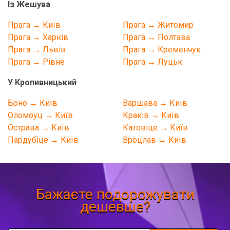
Із Жешува
Прага → Київ
Прага → Житомир
Прага → Харків
Прага → Полтава
Прага → Львів
Прага → Кременчук
Прага → Рівне
Прага → Луцьк
У Кропивницький
Брно → Київ
Варшава → Київ
Оломоуц → Київ
Краків → Київ
Острава → Київ
Катовіце → Київ
Пардубіце → Київ
Вроцлав → Київ
Бажаєте подорожувати
дешевше?