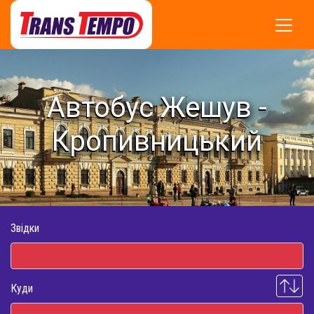
Автобус Жешув -
Кропивницький
Звідки
Куди