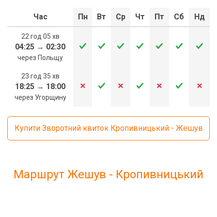
Час
Пн
Вт
Ср
Чт
Пт
Сб
Нд
22 год 05 хв
04:25
→
02:30
через Польщу
23 год 35 хв
18:25
→
18:00
через Угорщину
Купити Зворотний квиток Кропивницький - Жешув
Маршрут Жешув - Кропивницький