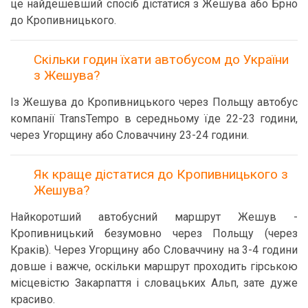
це найдешевший спосіб дістатися з Жешува або Брно
до Кропивницького.
Скільки годин їхати автобусом до України
з Жешува?
Із Жешува до Кропивницького через Польщу автобус
компанії TransTempo в середньому їде 22-23 години,
через Угорщину або Словаччину 23-24 години.
Як краще дістатися до Кропивницького з
Жешува?
Найкоротший автобусний маршрут Жешув -
Кропивницький безумовно через Польщу (через
Краків). Через Угорщину або Словаччину на 3-4 години
довше і важче, оскільки маршрут проходить гірською
місцевістю Закарпаття і словацьких Альп, зате дуже
красиво.