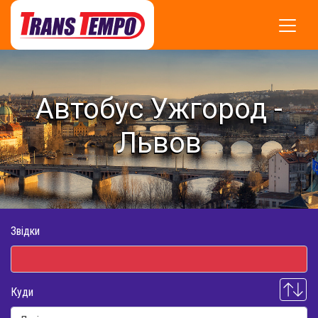
Автобус Ужгород -
Львов
Звідки
Куди