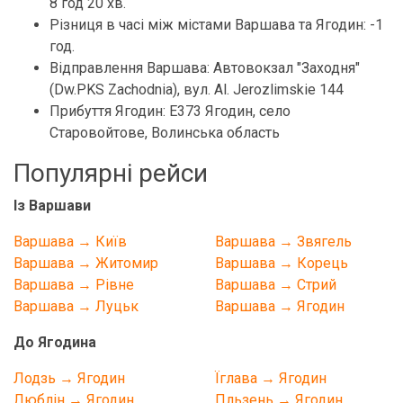
8 год 20 хв.
Різниця в часі між містами Варшава та Ягодин: -1
год.
Відправлення Варшава: Автовокзал "Заходня"
(Dw.PKS Zachodnia), вул. Al. Jerozlimskie 144
Прибуття Ягодин: Е373 Ягодин, село
Старовойтове, Волинська область
Популярні рейси
Із Варшави
Варшава → Київ
Варшава → Звягель
Варшава → Житомир
Варшава → Корець
Варшава → Рівне
Варшава → Стрий
Варшава → Луцьк
Варшава → Ягодин
До Ягодина
Лодзь → Ягодин
Їглава → Ягодин
Люблін → Ягодин
Пльзень → Ягодин