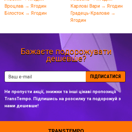
Вроцлав → Ягодин
Карлові Вари → Ягодин
Білосток → Ягодин
Градець-Кралове →
Ягодин
Бажаєте подорожувати
дешевше?
ПІДПИСАТИСЯ
Не пропусти акції, знижки та інші цікаві пропозиції
TransTempo. Підпишись на розсилку та подорожуй з
нами дешевше!
TRANSTEMPO