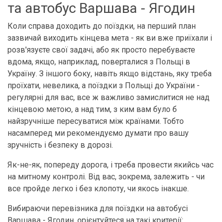
та автобус Варшава - Ягодин
Коли справа доходить до поїздки, на перший план
зазвичай виходить кінцева мета - як ви вже приїхали і
розв'язуєте свої задачі, або як просто перебуваєте
вдома, якщо, наприклад, поверталися з Польщі в
Україну. З іншого боку, навіть якщо відстань, яку треба
проїхати, невелика, а поїздки з Польщі до України -
регулярні для вас, все ж важливо замислитися не над
кінцевою метою, а над тим, з ким вам було б
найзручніше пересуватися між країнами. Тобто
насамперед ми рекомендуємо думати про вашу
зручність і безпеку в дорозі.
Як-не-як, попереду дорога, і треба провести якийсь час
на митному контролі. Від вас, зокрема, залежить - чи
все пройде легко і без клопоту, чи якось інакше.
Вибираючи перевізника для поїздки на автобусі
Варшава - Ягодин, орієнтуйтеся на такі критерії: