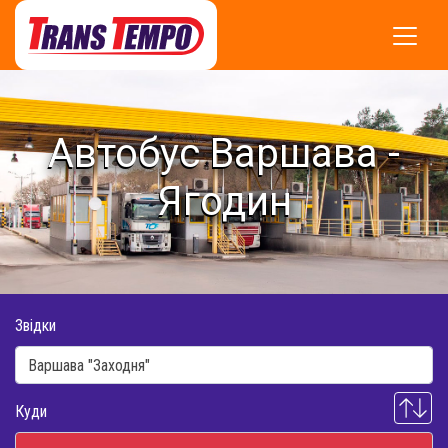
Автобус Варшава -
Ягодин
Звідки
Куди