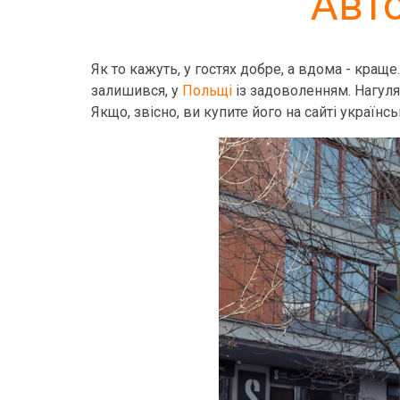
Авт
Як то кажуть, у гостях добре, а вдома - краще
залишився, у
Польщі
із задоволенням. Нагуляй
Якщо, звісно, ви купите його на сайті українс