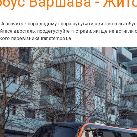
обус Варшава - Жит
. А значить - пора додому і пора купувати квитки на автобус
теся вдосталь, продегустуйте ті страви, які ще не встигли 
ького перевізника transtempo.ua.