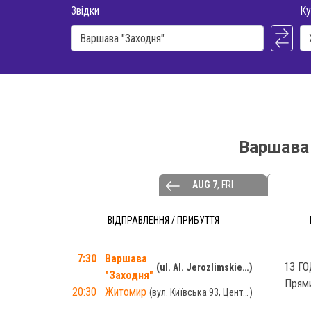
Звідки
Ку
Варшава
AUG 7
, FRI
ВІДПРАВЛЕННЯ / ПРИБУТТЯ
7:30
Варшава
13 ГО
ul. Al. Jerozlimskie 144, Dw.PKS "Zachodnia" платформа №9
"Заходня"
Прям
20:30
Житомир
вул. Київська 93, Центральний автовокзал "Житомир", платформа №1-2