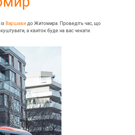
омир
 із
Варшави
до Житомира. Проведіть час, що
скуштувати, а квиток буде на вас чекати.