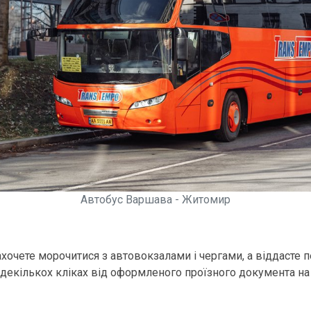
Автобус Варшава - Житомир
ахочете морочитися з автовокзалами і чергами, а віддасте 
в декількох кліках від оформленого проїзного документа н