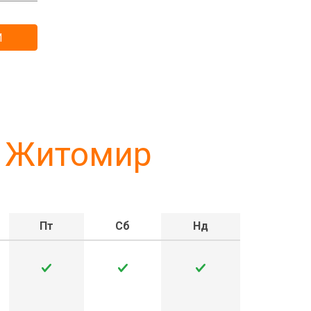
КА
И
КА
- Житомир
Пт
Сб
Нд