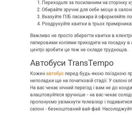
Переходьте за посиланням на сторінку куп
Обирайте зручне для себе місце в салоні
Вказуйте ПІБ пасажира й оформляйте по
Роздрукуйте квитки в трьох примірника
Важливо не просто зберегти квитки в електро
паперовими копіями приходити на посадку в ав
центрі зробити це теж не складе труднощів.
Автобуси TransTempo
Кожен
автобус
перед будь-якою поїздкою прох
неполадки ще на початковій стадії. У салоні о
На вас чекає нічний переїзд і вам не до конд
влаштовуйтеся зручніше - на вас чекає солод
пропонуємо увімкнути телевізор і подивитися
салоні - безкоштовний вай-фай. Насолоджуйт