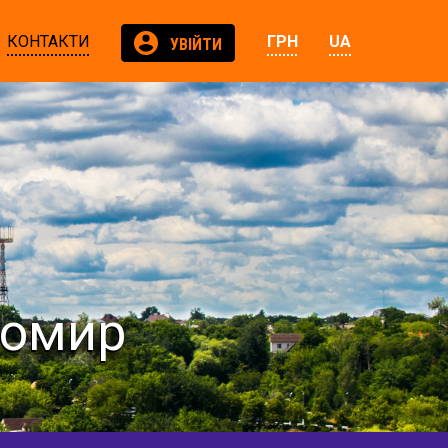
КОНТАКТИ
ГРН
UA
УВІЙТИ
томир