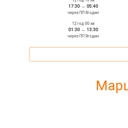
12 год 10 хв
17:30
→
05:40
через ПП Ягодин
12 год 00 хв
01:30
→
13:30
через ПП Ягодин
Марш