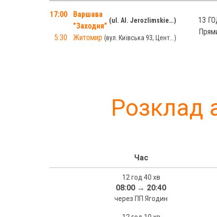
17:00
Варшава
13 ГО
ul. Al. Jerozlimskie 144, Dw.PKS "Zachodnia" платформа №9
"Заходня"
Прям
5:30
Житомир
вул. Київська 93, Центральний автовокзал "Житомир", платформа №1-2
Розклад 
Час
12 год 40 хв
08:00
→
20:40
через ПП Ягодин