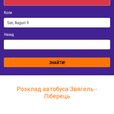
Коли
Назад
ЗНАЙТИ!
Розклад автобуса Звягель -
Ліберець