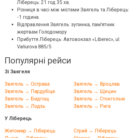
Ліберець: 21 год 35 хв.
Різниця в часі між містами Звягель та Ліберець:
-1 година.
Відправлення Звягель: зупинка, пам'ятник
жертвам Голодомору
Прибуття Ліберець: Автовокзал «Liberec», ul.
Vaňurova 885/5
Популярні рейси
Зі Звягеля
Звягель → Острава
Звягель → Вроцлав
Звягель → Пардубіце
Звягель → Щецин
Звягель → Бидгощ
Звягель → Стокгольм
Звягель → Лодзь
Звягель → Рига
У Ліберець
Житомир → Ліберець
Стрий → Ліберець