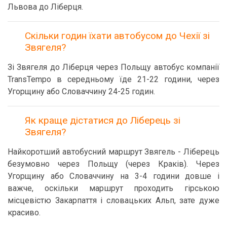
Львова до Ліберця.
Скільки годин їхати автобусом до Чехії зі
Звягеля?
Зі Звягеля до Ліберця через Польщу автобус компанії
TransTempo в середньому їде 21-22 години, через
Угорщину або Словаччину 24-25 годин.
Як краще дістатися до Ліберець зі
Звягеля?
Найкоротший автобусний маршрут Звягель - Ліберець
безумовно через Польщу (через Краків). Через
Угорщину або Словаччину на 3-4 години довше і
важче, оскільки маршрут проходить гірською
місцевістю Закарпаття і словацьких Альп, зате дуже
красиво.