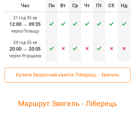
Час
Пн
Вт
Ср
Чт
Пт
Сб
Нд
21 год 35 хв
12:00
→
09:35
через Польщу
24 год 05 хв
20:00
→
20:05
через Угорщину
Купити Зворотний квиток Ліберець - Звягель
Маршрут Звягель - Ліберець