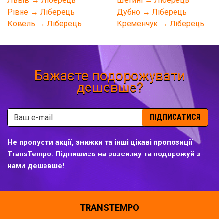
Львів → Ліберець
Шегині → Ліберець
Рівне → Ліберець
Дубно → Ліберець
Ковель → Ліберець
Кременчук → Ліберець
Бажаєте подорожувати
дешевше?
ПІДПИСАТИСЯ
Не пропусти акції, знижки та інші цікаві пропозиції
TransTempo. Підпишись на розсилку та подорожуй з
нами дешевше!
TRANSTEMPO