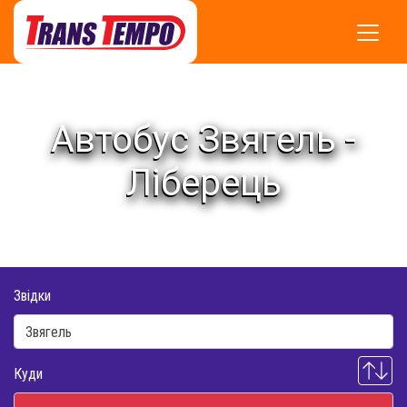
Автобус Звягель -
Ліберець
Звідки
Куди