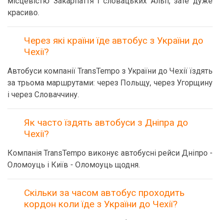
місцевістю Закарпаття і словацьких Альп, зате дуже
красиво.
Через які країни їде автобус з України до
Чехії?
Автобуси компанії TransTempo з України до Чехії їздять
за трьома маршрутами: через Польщу, через Угорщину
і через Словаччину.
Як часто їздять автобуси з Дніпра до
Чехії?
Компанія TransTempo виконує автобусні рейси Дніпро -
Оломоуць і Київ - Оломоуць щодня.
Скільки за часом автобус проходить
кордон коли їде з України до Чехії?