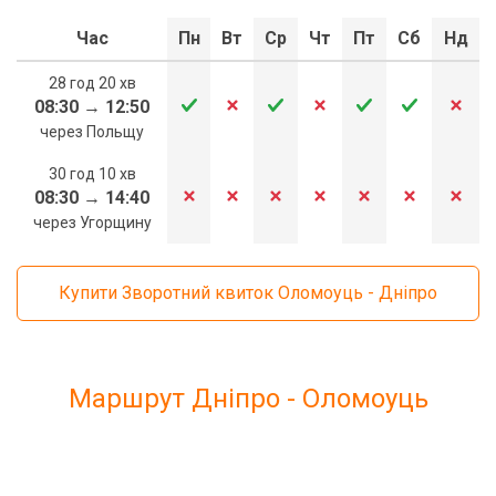
Час
Пн
Вт
Ср
Чт
Пт
Сб
Нд
28 год 20 хв
08:30
→
12:50
через Польщу
30 год 10 хв
08:30
→
14:40
через Угорщину
Купити Зворотний квиток Оломоуць - Дніпро
Маршрут Дніпро - Оломоуць