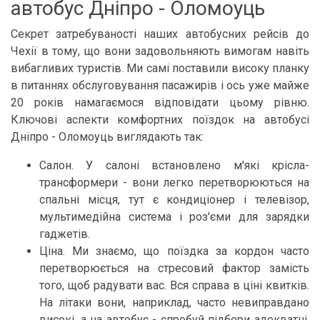
автобус Дніпро - Оломоуць
Секрет затребуваності наших автобусних рейсів до
Чехії в тому, що вони задовольняють вимогам навіть
вибагливих туристів. Ми самі поставили високу планку
в питаннях обслуговування пасажирів і ось уже майже
20 років намагаємося відповідати цьому рівню.
Ключові аспекти комфортних поїздок на автобусі
Дніпро - Оломоуць виглядають так:
Салон. У салоні встановлено м'які крісла-
трансформери - вони легко перетворюються на
спальні місця, тут є кондиціонер і телевізор,
мультимедійна система і роз'єми для зарядки
гаджетів.
Ціна. Ми знаємо, що поїздка за кордон часто
перетворюється на стресовий фактор замість
того, щоб радувати вас. Вся справа в ціні квитків.
На літаки вони, наприклад, часто невиправдано
високі, а на автобус - спробуй підбери адекватні.