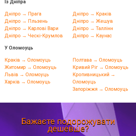
Із Дніпра
Дніпро → Прага
Дніпро → Краків
Дніпро → Пльзень
Дніпро → Жешув
Дніпро → Карлові Вари
Дніпро → Таллінн
Дніпро → Ческі-Крумлов
Дніпро → Каунас
У Оломоуць
Краків → Оломоуць
Полтава → Оломоуць
Житомир → Оломоуць
Кривий Ріг → Оломоуць
Львів → Оломоуць
Кропивницький →
Харків → Оломоуць
Оломоуць
Запоріжжя → Оломоуць
Бажаєте подорожувати
дешевше?