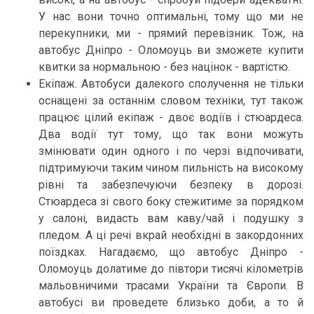
У нас вони точно оптимальні, тому що ми не
перекупники, ми - прямий перевізник. Тож, на
автобус Дніпро - Оломоуць ви зможете купити
квитки за нормальною - без націнок - вартістю.
Екіпаж. Автобуси далекого сполучення не тільки
оснащені за останнім словом техніки, тут також
працює цілий екіпаж - двоє водіїв і стюардеса.
Два водії тут тому, що так вони можуть
змінювати один одного і по черзі відпочивати,
підтримуючи таким чином пильність на високому
рівні та забезпечуючи безпеку в дорозі.
Стюардеса зі свого боку стежитиме за порядком
у салоні, видасть вам каву/чай і подушку з
пледом. А ці речі вкрай необхідні в закордонних
поїздках. Нагадаємо, що автобус Дніпро -
Оломоуць долатиме до півтори тисячі кілометрів
мальовничими трасами України та Європи. В
автобусі ви проведете близько доби, а то й