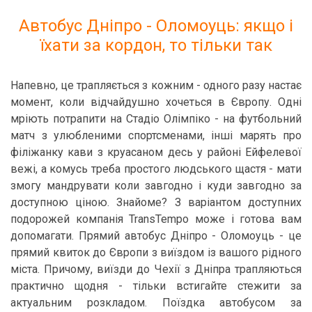
Автобус Дніпро - Оломоуць: якщо і
їхати за кордон, то тільки так
Напевно, це трапляється з кожним - одного разу настає
момент, коли відчайдушно хочеться в Європу. Одні
мріють потрапити на Стадіо Олімпіко - на футбольний
матч з улюбленими спортсменами, інші марять про
філіжанку кави з круасаном десь у районі Ейфелевої
вежі, а комусь треба простого людського щастя - мати
змогу мандрувати коли завгодно і куди завгодно за
доступною ціною. Знайоме? З варіантом доступних
подорожей компанія TransTempo може і готова вам
допомагати. Прямий автобус Дніпро - Оломоуць - це
прямий квиток до Європи з виїздом із вашого рідного
міста. Причому, виїзди до Чехії з Дніпра трапляються
практично щодня - тільки встигайте стежити за
актуальним розкладом. Поїздка автобусом за