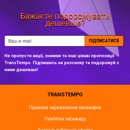
Бажаєте подорожувати
дешевше?
ПІДПИСАТИСЯ
Не пропусти акції, знижки та інші цікаві пропозиції
TransTempo. Підпишись на розсилку та подорожуй з
нами дешевше!
TRANSTEMPO
Правила перевезення пасажирів
Пам'ятка пасажиру