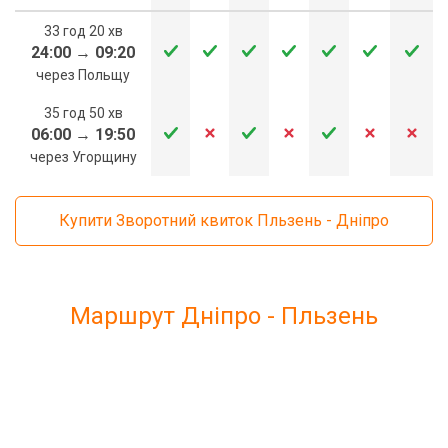
33 год 20 хв
24:00
→
09:20
через Польщу
35 год 50 хв
06:00
→
19:50
через Угорщину
Купити Зворотний квиток Пльзень - Дніпро
Маршрут Дніпро - Пльзень