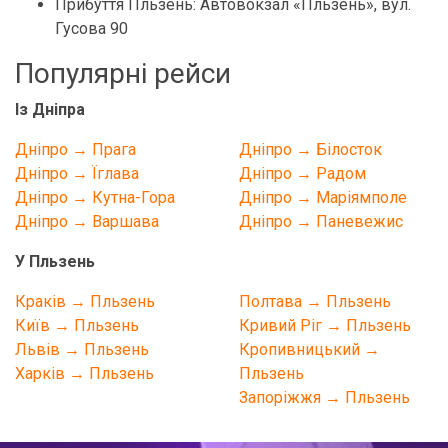
Прибуття Пльзень: Автовокзал «Пльзень», вул.
Гусова 90
Популярні рейси
Із Дніпра
Дніпро → Прага
Дніпро → Білосток
Дніпро → Їглава
Дніпро → Радом
Дніпро → Кутна-Гора
Дніпро → Маріямполе
Дніпро → Варшава
Дніпро → Паневежис
У Пльзень
Краків → Пльзень
Полтава → Пльзень
Київ → Пльзень
Кривий Ріг → Пльзень
Львів → Пльзень
Кропивницький →
Харків → Пльзень
Пльзень
Запоріжжя → Пльзень