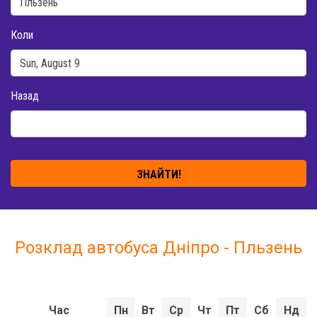
Коли
Назад
ЗНАЙТИ!
Розклад автобуса Дніпро - Пльзень
Час
Пн
Вт
Ср
Чт
Пт
Сб
Нд