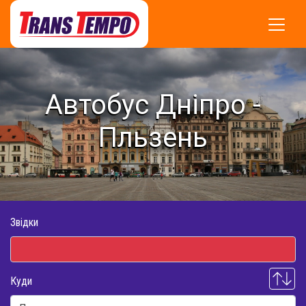
Автобус Дніпро -
Пльзень
Звідки
Куди