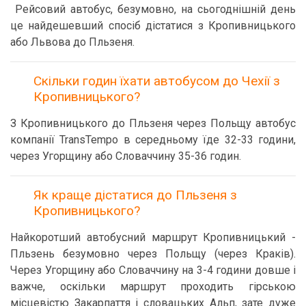
Рейсовий автобус, безумовно, на сьогоднішній день
це найдешевший спосіб дістатися з Кропивницького
або Львова до Пльзеня.
Скільки годин їхати автобусом до Чехії з
Кропивницького?
З Кропивницького до Пльзеня через Польщу автобус
компанії TransTempo в середньому їде 32-33 години,
через Угорщину або Словаччину 35-36 годин.
Як краще дістатися до Пльзеня з
Кропивницького?
Найкоротший автобусний маршрут Кропивницький -
Пльзень безумовно через Польщу (через Краків).
Через Угорщину або Словаччину на 3-4 години довше і
важче, оскільки маршрут проходить гірською
місцевістю Закарпаття і словацьких Альп, зате дуже