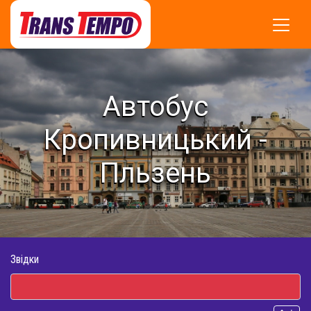
Автобус
Кропивницький -
Пльзень
Звідки