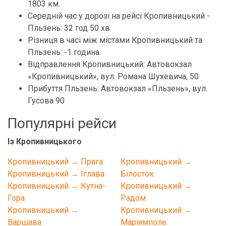
1803 км.
Середній час у дорозі на рейсі Кропивницький -
Пльзень: 32 год 50 хв.
Різниця в часі між містами Кропивницький та
Пльзень: -1 година.
Відправлення Кропивницький: Автовокзал
«Кропивницький», вул. Романа Шухевича, 50
Прибуття Пльзень: Автовокзал «Пльзень», вул.
Гусова 90
Популярні рейси
Із Кропивницького
Кропивницький → Прага
Кропивницький →
Кропивницький → Їглава
Білосток
Кропивницький → Кутна-
Кропивницький →
Гора
Радом
Кропивницький →
Кропивницький →
Варшава
Маріямполе