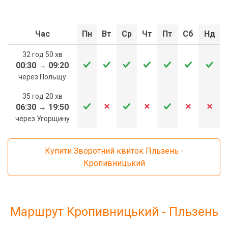
Час
Пн
Вт
Ср
Чт
Пт
Сб
Нд
32 год 50 хв
00:30
→
09:20
через Польщу
35 год 20 хв
06:30
→
19:50
через Угорщину
Купити Зворотний квиток Пльзень -
Кропивницький
Маршрут Кропивницький - Пльзень