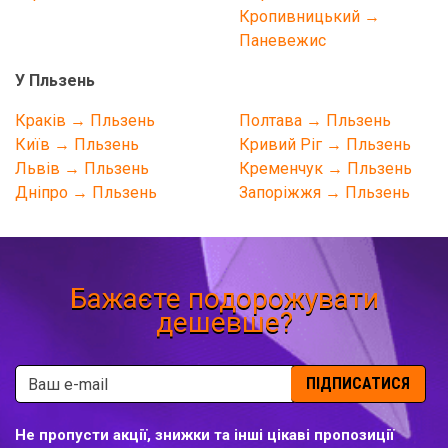
Кропивницький →
Паневежис
У Пльзень
Краків → Пльзень
Полтава → Пльзень
Київ → Пльзень
Кривий Ріг → Пльзень
Львів → Пльзень
Кременчук → Пльзень
Дніпро → Пльзень
Запоріжжя → Пльзень
Бажаєте подорожувати
дешевше?
ПІДПИСАТИСЯ
Не пропусти акції, знижки та інші цікаві пропозиції