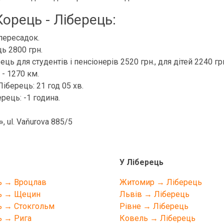
орець - Ліберець:
пересадок.
ь 2800 грн.
ць для студентів і пенсіонерів 2520 грн., для дітей 2240 гр
- 1270 км.
Ліберець: 21 год 05 хв.
рець: -1 година.
 ul. Vaňurova 885/5
У Ліберець
ь → Вроцлав
Житомир → Ліберець
ь → Щецин
Львів → Ліберець
ь → Стокгольм
Рівне → Ліберець
ь → Рига
Ковель → Ліберець