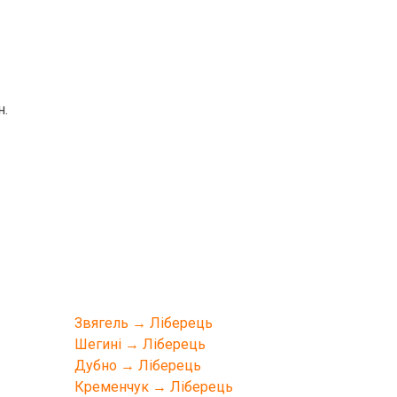
н.
Звягель → Ліберець
Шегині → Ліберець
Дубно → Ліберець
Кременчук → Ліберець