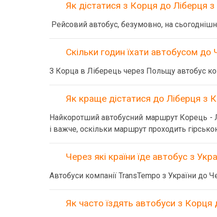
Як дістатися з Корця до Ліберця 
Рейсовий автобус, безумовно, на сьогоднішн
Скільки годин їхати автобусом до Ч
З Корца в Ліберець через Польщу автобус ком
Як краще дістатися до Ліберця з 
Найкоротший автобусний маршрут Корець - Л
і важче, оскільки маршрут проходить гірсько
Через які країни їде автобус з Укра
Автобуси компанії TransTempo з України до Ч
Як часто їздять автобуси з Корця д