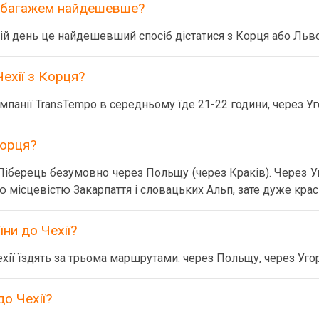
з багажем найдешевше?
ій день це найдешевший спосіб дістатися з Корця або Льв
ехії з Корця?
панії TransTempo в середньому їде 21-22 години, через У
Корця?
іберець безумовно через Польщу (через Краків). Через У
ю місцевістю Закарпаття і словацьких Альп, зате дуже крас
їни до Чехії?
ехії їздять за трьома маршрутами: через Польщу, через Уго
о Чехії?