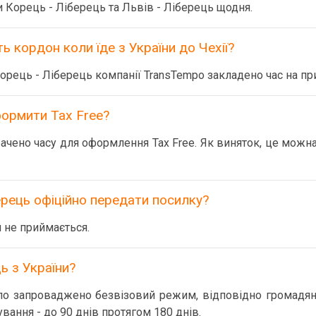
 Корець - Ліберець та Львів - Ліберець щодня.
ь кордон коли їде з України до Чехії?
орець - Ліберець компанії TransTempo закладено час на пр
ормити Tax Free?
чено часу для оформлення Tax Free. Як виняток, це можна
рець офіційно передати посилку?
 не приймається.
ь з України?
уло запроваджено безвізовий режим, відповідно громадяна
вання - до 90 днів протягом 180 днів.