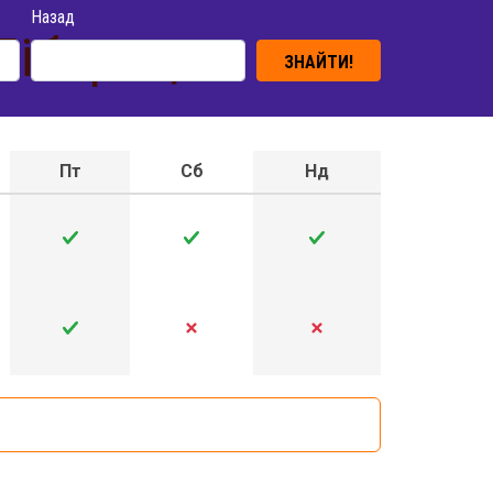
Назад
Ліберець
ЗНАЙТИ!
Пт
Сб
Нд