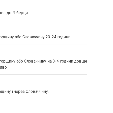
ова до Ліберця.
горщину або Словаччину 23-24 години.
горщину або Словаччину на 3-4 години довше
иво.
рщину і через Словаччину.