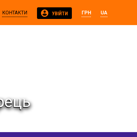
КОНТАКТИ
ГРН
UA
УВІЙТИ
рець