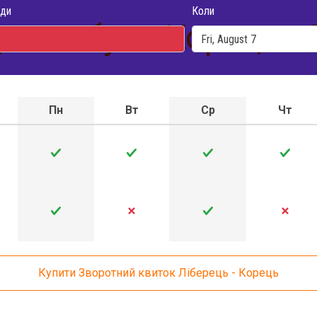
ди
Коли
 автобуса Корець - 
Пн
Вт
Ср
Чт
Купити Зворотний квиток Ліберець - Корець