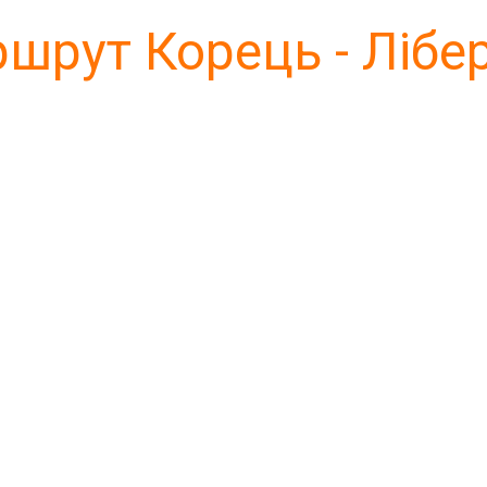
шрут Корець - Лібе