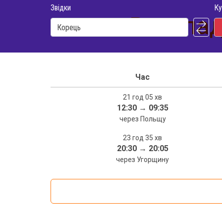
Звідки
Ку
Розклад
Час
21 год 05 хв
12:30
→
09:35
через Польщу
23 год 35 хв
20:30
→
20:05
через Угорщину