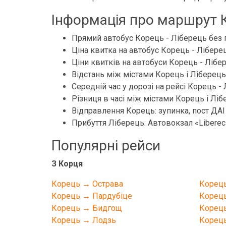
Інформація про маршрут К
Прямий автобус Корець - Ліберець без 
Ціна квитка на автобус Корець - Ліберец
Ціни квитків на автобуси Корець - Лібере
Відстань між містами Корець і Ліберець 
Середній час у дорозі на рейсі Корець - 
Різниця в часі між містами Корець і Лібе
Відправлення Корець: зупинка, пост ДАІ
Прибуття Ліберець: Автовокзал «Liberec»,
Популярні рейси
З Корця
Корець → Острава
Корец
Корець → Пардубіце
Корец
Корець → Бидгощ
Корец
Корець → Лодзь
Корец