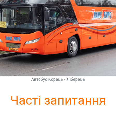
Автобус Корець - Ліберець
Часті запитання