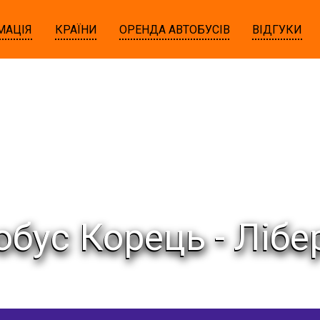
МАЦІЯ
КРАЇНИ
ОРЕНДА АВТОБУСІВ
ВІДГУКИ
обус Корець - Лібе