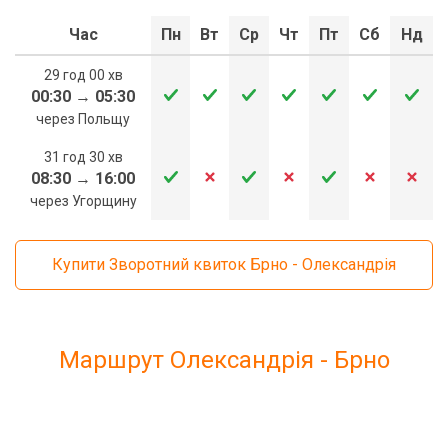
Час
Пн
Вт
Ср
Чт
Пт
Сб
Нд
29 год 00 хв
00:30
→
05:30
через Польщу
31 год 30 хв
08:30
→
16:00
через Угорщину
Купити Зворотний квиток Брно - Олександрія
Маршрут Олександрія - Брно