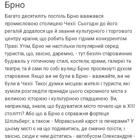
Брно
Багато десятиліть поспіль Брно вважався
промисловою столицею Чехії. Сьогодні до його
регалій додалося ще й звання культурного і торгового
центру країни, що робить Брно гідним конкурентом
Празі. Утім, Брно не настільки популярний серед
туристів, що, звісно, даремно, - тут безліч старовинних
будівель у готичному стилі, костели, храми, галереї та
театри, та й самі по собі вулиці Брно просякнуті духом
старовини. Якщо ви не були в Брно - вважайте, ви не
були в Чехії. Такої думки місцеві жителі і туристи, які
зуміли розгледіти принади цього скромного міста з
великою історією і культурною спадщиною. Ви,
наприклад, знали, що будуватися місто почало ще в XIII
столітті? Або що в Брно є справжня фортеця
Шпільберг, а також - Моравський карст із печерами? У
цьому місті є на що подивитись, де смачно поїсти, і
звісно, сюди є чим дістатись - автобусом Олександрія -