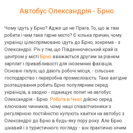
Автобус Олександрія - Брно
Чому їдуть у Брно? Адже це не Прага. То, що ж там
робити і чим таке гарне місто? Є кілька причин, чому
українці цілеспрямовано їдуть до Брно, зокрема - з
Олександрії. Річ у тім, що Південночеський край із
центром у місті
Брно
вважається другим за рівнем
зарплат і привабливості для іноземних фахівців.
Основні галузі, що дають робочі місця, - сільське
господарство і переробна промисловість. Таке вигідне
розташування робить Брно популярним серед
українців, а заодно - підвищує попит на автобус
Олександрія - Брно.
Робота в Чехії
дійсно серед
ключових чинників, чому наші співвітчизники з
регулярною постійністю купують квитки на автобус з
Олександрії до Брно в будь-яку пору року. Але Брно
цікавий і з туристичного погляду - він практично нічим