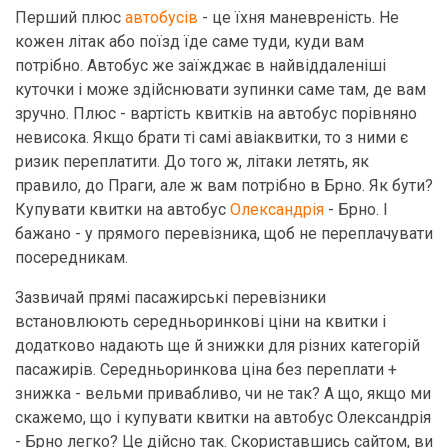
Перший плюс
автобусів
- це їхня маневреність. Не
кожен літак або поїзд їде саме туди, куди вам
потрібно. Автобус же заїжджає в найвіддаленіші
куточки і може здійснювати зупинки саме там, де вам
зручно. Плюс - вартість квитків на автобус порівняно
невисока. Якщо брати ті самі авіаквитки, то з ними є
ризик переплатити. До того ж, літаки летять, як
правило, до Праги, але ж вам потрібно в Брно. Як бути?
Купувати квитки на автобус
Олександрія
- Брно. І
бажано - у прямого перевізника, щоб не переплачувати
посередникам.
Зазвичай прямі пасажирські перевізники
встановлюють середньоринкові ціни на квитки і
додатково надають ще й знижки для різних категорій
пасажирів. Середньоринкова ціна без переплати +
знижка - вельми привабливо, чи не так? А що, якщо ми
скажемо, що і купувати квитки на автобус Олександрія
- Брно легко? Це дійсно так. Скориставшись сайтом, ви