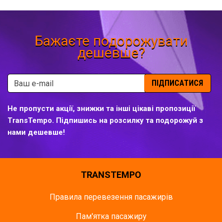
Бажаєте подорожувати
дешевше?
ПІДПИСАТИСЯ
Не пропусти акції, знижки та інші цікаві пропозиції
TransTempo. Підпишись на розсилку та подорожуй з
нами дешевше!
TRANSTEMPO
Правила перевезення пасажирів
Пам'ятка пасажиру