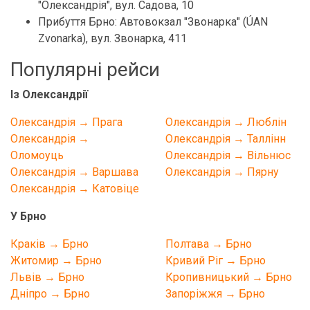
"Олександрія", вул. Садова, 10
Прибуття Брно: Автовокзал "Звонарка" (ÚAN
Zvonarka), вул. Звонарка, 411
Популярні рейси
Із Олександрії
Олександрія → Прага
Олександрія → Люблін
Олександрія →
Олександрія → Таллінн
Оломоуць
Олександрія → Вільнюс
Олександрія → Варшава
Олександрія → Пярну
Олександрія → Катовіце
У Брно
Краків → Брно
Полтава → Брно
Житомир → Брно
Кривий Ріг → Брно
Львів → Брно
Кропивницький → Брно
Дніпро → Брно
Запоріжжя → Брно