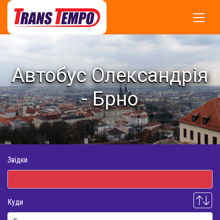
Автобус Олександрія
- Брно
Звідки
Куди