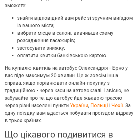
зможете:
знайти відповідний вам рейс зі зручним виїздом
із вашого міста;
вибрати місце в салоні, вивчивши схему
розсадження пасажирів;
застосувати знижку;
оплатити квитки банківською картою.
На купівлю квитків на автобус Олександрія - Брно у
вас піде максимум 20 хвилин. Це ж зовсім інша
справа, якщо порівнювати онлайн-покупку з
традиційною - через каси на автовокзалі. І звісно, не
забувайте про те, що автобус йде жвавою трасою
через різні населені пункти
України
,
Польщі
і
Чехії
. За
одну поїздку вам вдасться побувати проїздом відразу
в трьох країнах.
Що цікавого подивитися в